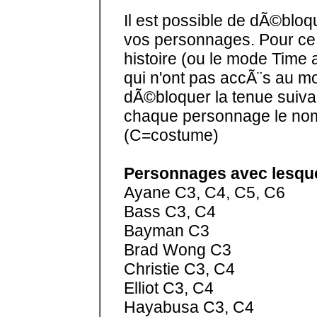
Il est possible de dÃ©bloq
vos personnages. Pour ce fa
histoire (ou le mode Time
qui n'ont pas accÃ¨s au m
dÃ©bloquer la tenue suivant
chaque personnage le nom
(C=costume)
Personnages avec lesquels
Ayane C3, C4, C5, C6
Bass C3, C4
Bayman C3
Brad Wong C3
Christie C3, C4
Elliot C3, C4
Hayabusa C3, C4